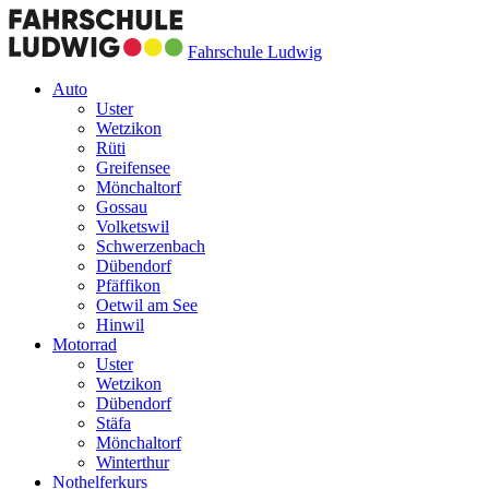
Fahrschule Ludwig
Auto
Uster
Wetzikon
Rüti
Greifensee
Mönchaltorf
Gossau
Volketswil
Schwerzenbach
Dübendorf
Pfäffikon
Oetwil am See
Hinwil
Motorrad
Uster
Wetzikon
Dübendorf
Stäfa
Mönchaltorf
Winterthur
Nothelferkurs