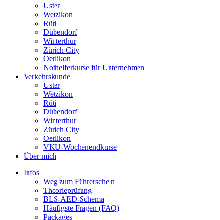
Uster
Wetzikon
Rüti
Dübendorf
Winterthur
Zürich City
Oerlikon
Nothelferkurse für Unternehmen
Verkehrskunde
Uster
Wetzikon
Rüti
Dübendorf
Winterthur
Zürich City
Oerlikon
VKU-Wochenendkurse
Über mich
Infos
Weg zum Führerschein
Theorieprüfung
BLS-AED-Schema
Häufigste Fragen (FAQ)
Packages