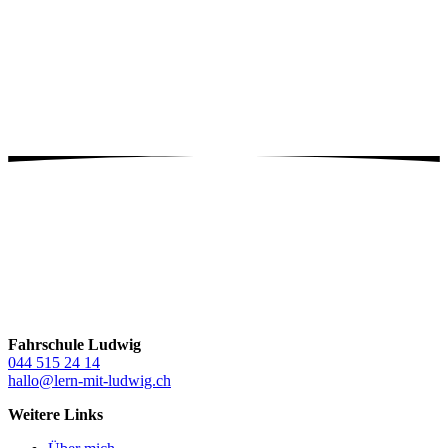
Was kostet eine Fahrstunde?
Wahrscheinlich weniger, als du dir vorstellst. Im Rahmen unseres
VIP-Package
kostet dich eine Fahrstunde
nur 77.- CHF
! Die
Lektion/Fahrstunde geht über 45 Minuten. Wenn du nun noch
bedenkst, dass du nach ein paar Fahrstunden in der Fahrschule
Ludwig die praktische Führerscheinprüfung garantiert bestehst,
dann sind unsere Fahrstundenpreise mehr als fair.
Fahrschule Ludwig
044 515 24 14
hallo@lern-mit-ludwig.ch
Weitere Links