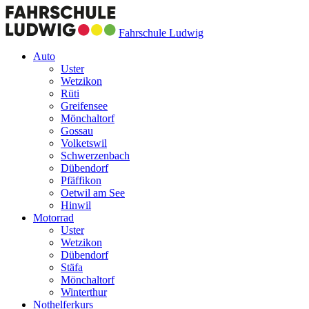
Fahrschule Ludwig
Auto
Uster
Wetzikon
Rüti
Greifensee
Mönchaltorf
Gossau
Volketswil
Schwerzenbach
Dübendorf
Pfäffikon
Oetwil am See
Hinwil
Motorrad
Uster
Wetzikon
Dübendorf
Stäfa
Mönchaltorf
Winterthur
Nothelferkurs