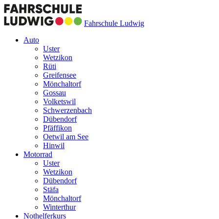
Fahrschule Ludwig
Auto
Uster
Wetzikon
Rüti
Greifensee
Mönchaltorf
Gossau
Volketswil
Schwerzenbach
Dübendorf
Pfäffikon
Oetwil am See
Hinwil
Motorrad
Uster
Wetzikon
Dübendorf
Stäfa
Mönchaltorf
Winterthur
Nothelferkurs