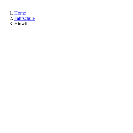
Home
Fahrschule
Hinwil
Kurs- und Fahrstunden-Preise, die überzeugen!