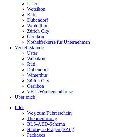
Uster
Wetzikon
Rüti
Dübendorf
Winterthur
Zürich City
Oerlikon
Nothelferkurse für Unternehmen
Verkehrskunde
Uster
Wetzikon
Rüti
Dübendorf
Winterthur
Zürich City
Oerlikon
VKU-Wochenendkurse
Über mich
Infos
Weg zum Führerschein
Theorieprüfung
BLS-AED-Schema
Häufigste Fragen (FAQ)
Packages