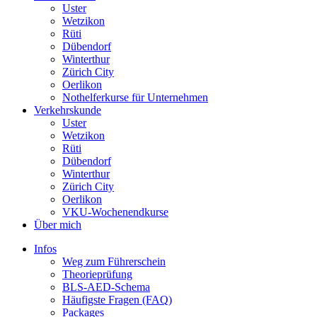
Uster
Wetzikon
Rüti
Dübendorf
Winterthur
Zürich City
Oerlikon
Nothelferkurse für Unternehmen
Verkehrskunde
Uster
Wetzikon
Rüti
Dübendorf
Winterthur
Zürich City
Oerlikon
VKU-Wochenendkurse
Über mich
Infos
Weg zum Führerschein
Theorieprüfung
BLS-AED-Schema
Häufigste Fragen (FAQ)
Packages