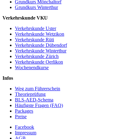
Grundkurs Mönchaltorf
Grundkurs Winterthur
Verkehrskunde VKU
Verkehrskunde Uster
Verkehrskunde Wetzikon
Verkehrskunde Rüti
Verkehrskunde Dübendorf
Verkehrskunde Winterthur
Verkehrskunde Zürich
Verkehrskunde Oerlikon
Wochenendkurse
Infos
Weg zum Führerschein
Theorieprüfung
BLS-AED-Schema
Häufigste Fragen (FAQ)
Packages
Preise
Facebook
Impressum
AGB