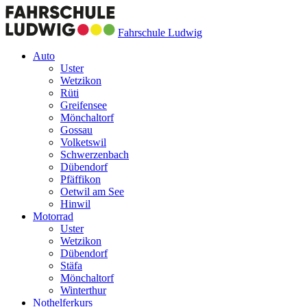
Fahrschule Ludwig
Auto
Uster
Wetzikon
Rüti
Greifensee
Mönchaltorf
Gossau
Volketswil
Schwerzenbach
Dübendorf
Pfäffikon
Oetwil am See
Hinwil
Motorrad
Uster
Wetzikon
Dübendorf
Stäfa
Mönchaltorf
Winterthur
Nothelferkurs