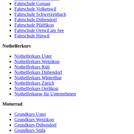
Fahrschule Gossau
Fahrschule Volketswil
Fahrschule Schwerzenbach
Fahrschule Dübendorf
Fahrschule Pfäffikon
Fahrschule Oetwil am See
Fahrschule Hinwil
Nothelferkurs
Nothelferkurs Uster
Nothelferkurs Wetzikon
Nothelferkurs Rüti
Nothelferkurs Dübendorf
Nothelferkurs Winterthur
Nothelferkurs Zürich
Nothelferkurs Oerlikon
Nothelferkurse für Unternehmen
Motorrad
Grundkurs Uster
Grundkurs Wetzikon
Grundkurs Dübendorf
Grundkurs Stäfa