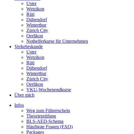
Uster
Wetzikon
Rüti
Dübendorf
Winterthur
Zürich City
Oerlikon
Nothelferkurse für Unternehmen
Verkehrskunde
Uster
Wetzikon
Rüti
Dübendorf
Winterthur
Zürich City
Oerlikon
VKU-Wochenendkurse
Über mich
Infos
Weg zum Führerschein
Theorieprüfung
BLS-AED-Schema
Häufigste Fragen (FAQ)
Packages