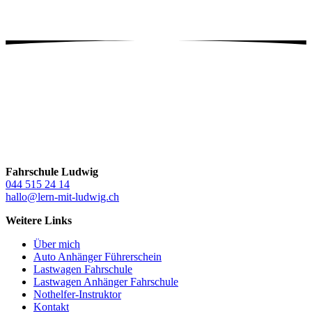
bedenkst, dass du nach ein paar Fahrstunden in der Fahrschule
Ludwig die praktische Führerscheinprüfung garantiert bestehst,
dann sind unsere Fahrstundenpreise mehr als fair.
Fahrschule Ludwig
044 515 24 14
hallo@lern-mit-ludwig.ch
Weitere Links
Über mich
Auto Anhänger Führerschein
Lastwagen Fahrschule
Lastwagen Anhänger Fahrschule
Nothelfer-Instruktor
Kontakt