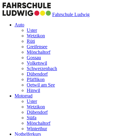
Fahrschule Ludwig
Auto
Uster
Wetzikon
Rüti
Greifensee
Mönchaltorf
Gossau
Volketswil
Schwerzenbach
Dübendorf
Pfäffikon
Oetwil am See
Hinwil
Motorrad
Uster
Wetzikon
Dübendorf
Stäfa
Mönchaltorf
Winterthur
Nothelferkurs