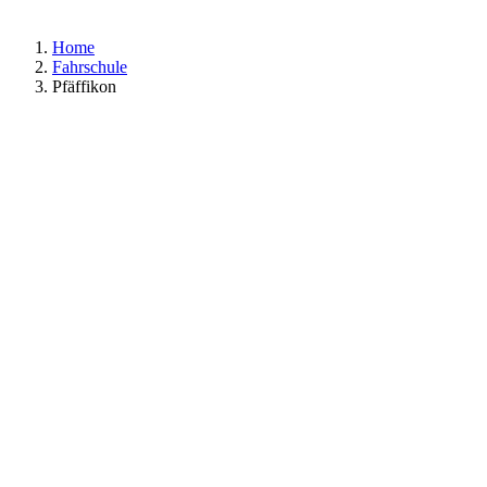
Home
Fahrschule
Pfäffikon
Fairen Preisen für Fahrstunden und Kurse.