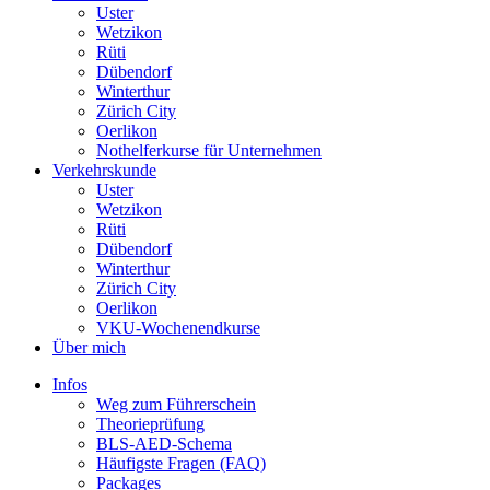
Uster
Wetzikon
Rüti
Dübendorf
Winterthur
Zürich City
Oerlikon
Nothelferkurse für Unternehmen
Verkehrskunde
Uster
Wetzikon
Rüti
Dübendorf
Winterthur
Zürich City
Oerlikon
VKU-Wochenendkurse
Über mich
Infos
Weg zum Führerschein
Theorieprüfung
BLS-AED-Schema
Häufigste Fragen (FAQ)
Packages