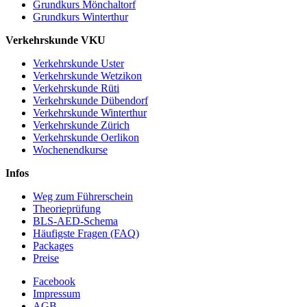
Grundkurs Mönchaltorf
Grundkurs Winterthur
Verkehrskunde VKU
Verkehrskunde Uster
Verkehrskunde Wetzikon
Verkehrskunde Rüti
Verkehrskunde Dübendorf
Verkehrskunde Winterthur
Verkehrskunde Zürich
Verkehrskunde Oerlikon
Wochenendkurse
Infos
Weg zum Führerschein
Theorieprüfung
BLS-AED-Schema
Häufigste Fragen (FAQ)
Packages
Preise
Facebook
Impressum
AGB