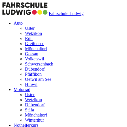
Fahrschule Ludwig
Auto
Uster
Wetzikon
Rüti
Greifensee
Mönchaltorf
Gossau
Volketswil
Schwerzenbach
Dübendorf
Pfäffikon
Oetwil am See
Hinwil
Motorrad
Uster
Wetzikon
Dübendorf
Stäfa
Mönchaltorf
Winterthur
Nothelferkurs