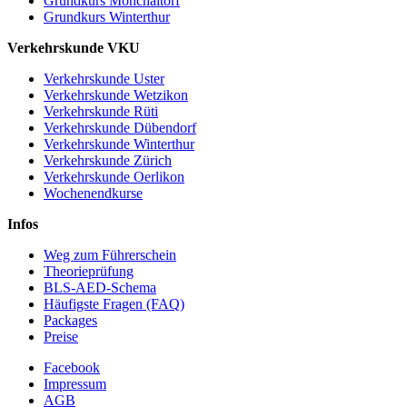
Grundkurs Mönchaltorf
Grundkurs Winterthur
Verkehrskunde VKU
Verkehrskunde Uster
Verkehrskunde Wetzikon
Verkehrskunde Rüti
Verkehrskunde Dübendorf
Verkehrskunde Winterthur
Verkehrskunde Zürich
Verkehrskunde Oerlikon
Wochenendkurse
Infos
Weg zum Führerschein
Theorieprüfung
BLS-AED-Schema
Häufigste Fragen (FAQ)
Packages
Preise
Facebook
Impressum
AGB