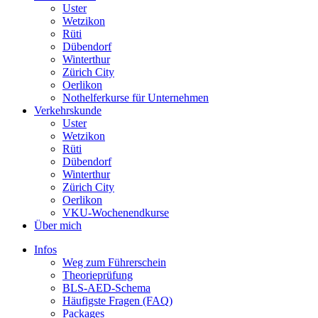
Uster
Wetzikon
Rüti
Dübendorf
Winterthur
Zürich City
Oerlikon
Nothelferkurse für Unternehmen
Verkehrskunde
Uster
Wetzikon
Rüti
Dübendorf
Winterthur
Zürich City
Oerlikon
VKU-Wochenendkurse
Über mich
Infos
Weg zum Führerschein
Theorieprüfung
BLS-AED-Schema
Häufigste Fragen (FAQ)
Packages