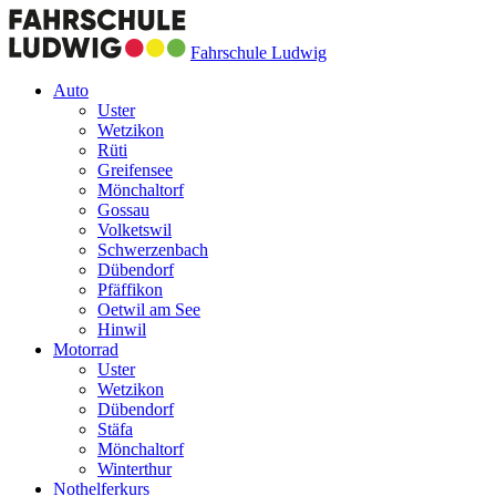
Fahrschule Ludwig
Auto
Uster
Wetzikon
Rüti
Greifensee
Mönchaltorf
Gossau
Volketswil
Schwerzenbach
Dübendorf
Pfäffikon
Oetwil am See
Hinwil
Motorrad
Uster
Wetzikon
Dübendorf
Stäfa
Mönchaltorf
Winterthur
Nothelferkurs