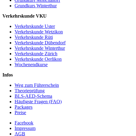
Grundkurs Mönchaltorf
Grundkurs Winterthur
Verkehrskunde VKU
Verkehrskunde Uster
Verkehrskunde Wetzikon
Verkehrskunde Rüti
Verkehrskunde Dübendorf
Verkehrskunde Winterthur
Verkehrskunde Zürich
Verkehrskunde Oerlikon
Wochenendkurse
Infos
Weg zum Führerschein
Theorieprüfung
BLS-AED-Schema
Häufigste Fragen (FAQ)
Packages
Preise
Facebook
Impressum
AGB