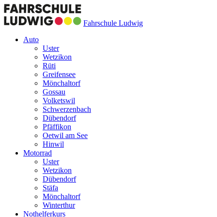
Fahrschule Ludwig
Auto
Uster
Wetzikon
Rüti
Greifensee
Mönchaltorf
Gossau
Volketswil
Schwerzenbach
Dübendorf
Pfäffikon
Oetwil am See
Hinwil
Motorrad
Uster
Wetzikon
Dübendorf
Stäfa
Mönchaltorf
Winterthur
Nothelferkurs