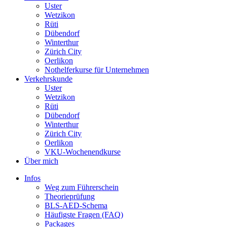
Uster
Wetzikon
Rüti
Dübendorf
Winterthur
Zürich City
Oerlikon
Nothelferkurse für Unternehmen
Verkehrskunde
Uster
Wetzikon
Rüti
Dübendorf
Winterthur
Zürich City
Oerlikon
VKU-Wochenendkurse
Über mich
Infos
Weg zum Führerschein
Theorieprüfung
BLS-AED-Schema
Häufigste Fragen (FAQ)
Packages