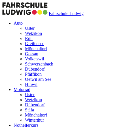
Fahrschule Ludwig
Auto
Uster
Wetzikon
Rüti
Greifensee
Mönchaltorf
Gossau
Volketswil
Schwerzenbach
Dübendorf
Pfäffikon
Oetwil am See
Hinwil
Motorrad
Uster
Wetzikon
Dübendorf
Stäfa
Mönchaltorf
Winterthur
Nothelferkurs