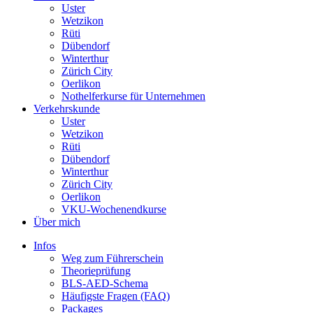
Uster
Wetzikon
Rüti
Dübendorf
Winterthur
Zürich City
Oerlikon
Nothelferkurse für Unternehmen
Verkehrskunde
Uster
Wetzikon
Rüti
Dübendorf
Winterthur
Zürich City
Oerlikon
VKU-Wochenendkurse
Über mich
Infos
Weg zum Führerschein
Theorieprüfung
BLS-AED-Schema
Häufigste Fragen (FAQ)
Packages