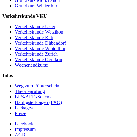
Grundkurs Mönchaltorf
Grundkurs Winterthur
Verkehrskunde VKU
Verkehrskunde Uster
Verkehrskunde Wetzikon
Verkehrskunde Rüti
Verkehrskunde Dübendorf
Verkehrskunde Winterthur
Verkehrskunde Zürich
Verkehrskunde Oerlikon
Wochenendkurse
Infos
Weg zum Führerschein
Theorieprüfung
BLS-AED-Schema
Häufigste Fragen (FAQ)
Packages
Preise
Facebook
Impressum
AGB