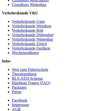
Grundkurs Mönchaltorf
Grundkurs Winterthur
Verkehrskunde VKU
Verkehrskunde Uster
Verkehrskunde Wetzikon
Verkehrskunde Rüti
Verkehrskunde Dübendorf
Verkehrskunde Winterthur
Verkehrskunde Zürich
Verkehrskunde Oerlikon
Wochenendkurse
Infos
Weg zum Führerschein
Theorieprüfung
BLS-AED-Schema
Häufigste Fragen (FAQ)
Packages
Preise
Facebook
Impressum
AGB