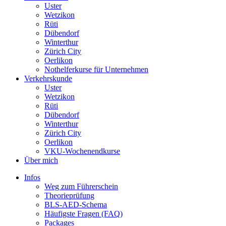
Uster
Wetzikon
Rüti
Dübendorf
Winterthur
Zürich City
Oerlikon
Nothelferkurse für Unternehmen
Verkehrskunde
Uster
Wetzikon
Rüti
Dübendorf
Winterthur
Zürich City
Oerlikon
VKU-Wochenendkurse
Über mich
Infos
Weg zum Führerschein
Theorieprüfung
BLS-AED-Schema
Häufigste Fragen (FAQ)
Packages