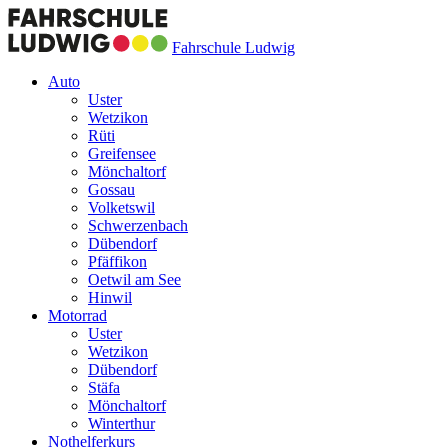
Fahrschule Ludwig
Auto
Uster
Wetzikon
Rüti
Greifensee
Mönchaltorf
Gossau
Volketswil
Schwerzenbach
Dübendorf
Pfäffikon
Oetwil am See
Hinwil
Motorrad
Uster
Wetzikon
Dübendorf
Stäfa
Mönchaltorf
Winterthur
Nothelferkurs