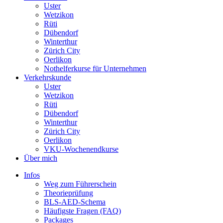
Uster
Wetzikon
Rüti
Dübendorf
Winterthur
Zürich City
Oerlikon
Nothelferkurse für Unternehmen
Verkehrskunde
Uster
Wetzikon
Rüti
Dübendorf
Winterthur
Zürich City
Oerlikon
VKU-Wochenendkurse
Über mich
Infos
Weg zum Führerschein
Theorieprüfung
BLS-AED-Schema
Häufigste Fragen (FAQ)
Packages