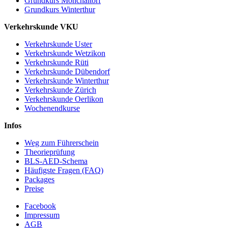
Grundkurs Mönchaltorf
Grundkurs Winterthur
Verkehrskunde VKU
Verkehrskunde Uster
Verkehrskunde Wetzikon
Verkehrskunde Rüti
Verkehrskunde Dübendorf
Verkehrskunde Winterthur
Verkehrskunde Zürich
Verkehrskunde Oerlikon
Wochenendkurse
Infos
Weg zum Führerschein
Theorieprüfung
BLS-AED-Schema
Häufigste Fragen (FAQ)
Packages
Preise
Facebook
Impressum
AGB