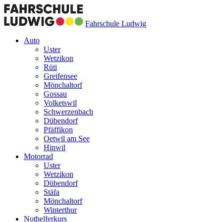
Fahrschule Ludwig
Auto
Uster
Wetzikon
Rüti
Greifensee
Mönchaltorf
Gossau
Volketswil
Schwerzenbach
Dübendorf
Pfäffikon
Oetwil am See
Hinwil
Motorrad
Uster
Wetzikon
Dübendorf
Stäfa
Mönchaltorf
Winterthur
Nothelferkurs