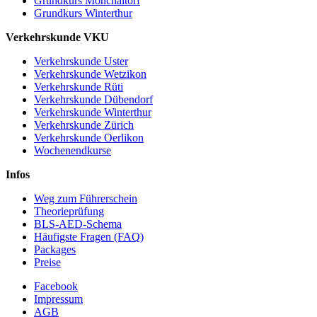
Grundkurs Mönchaltorf
Grundkurs Winterthur
Verkehrskunde VKU
Verkehrskunde Uster
Verkehrskunde Wetzikon
Verkehrskunde Rüti
Verkehrskunde Dübendorf
Verkehrskunde Winterthur
Verkehrskunde Zürich
Verkehrskunde Oerlikon
Wochenendkurse
Infos
Weg zum Führerschein
Theorieprüfung
BLS-AED-Schema
Häufigste Fragen (FAQ)
Packages
Preise
Facebook
Impressum
AGB