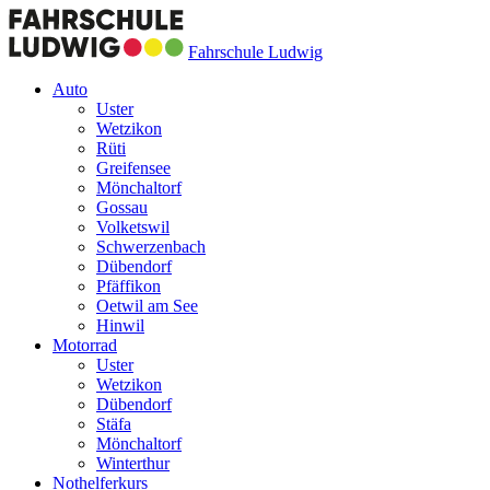
Fahrschule Ludwig
Auto
Uster
Wetzikon
Rüti
Greifensee
Mönchaltorf
Gossau
Volketswil
Schwerzenbach
Dübendorf
Pfäffikon
Oetwil am See
Hinwil
Motorrad
Uster
Wetzikon
Dübendorf
Stäfa
Mönchaltorf
Winterthur
Nothelferkurs