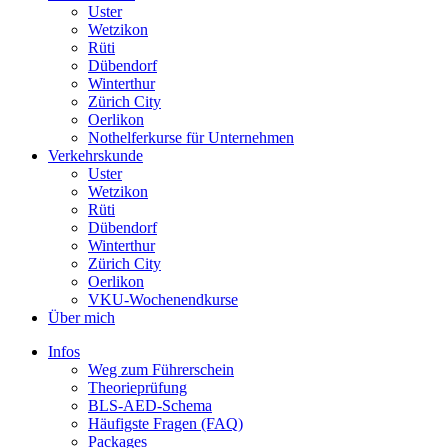
Uster
Wetzikon
Rüti
Dübendorf
Winterthur
Zürich City
Oerlikon
Nothelferkurse für Unternehmen
Verkehrskunde
Uster
Wetzikon
Rüti
Dübendorf
Winterthur
Zürich City
Oerlikon
VKU-Wochenendkurse
Über mich
Infos
Weg zum Führerschein
Theorieprüfung
BLS-AED-Schema
Häufigste Fragen (FAQ)
Packages