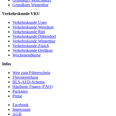
Grundkurs Mönchaltorf
Grundkurs Winterthur
Verkehrskunde VKU
Verkehrskunde Uster
Verkehrskunde Wetzikon
Verkehrskunde Rüti
Verkehrskunde Dübendorf
Verkehrskunde Winterthur
Verkehrskunde Zürich
Verkehrskunde Oerlikon
Wochenendkurse
Infos
Weg zum Führerschein
Theorieprüfung
BLS-AED-Schema
Häufigste Fragen (FAQ)
Packages
Preise
Facebook
Impressum
AGB