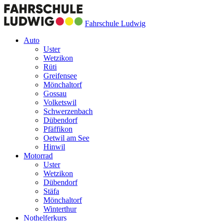
Fahrschule Ludwig
Auto
Uster
Wetzikon
Rüti
Greifensee
Mönchaltorf
Gossau
Volketswil
Schwerzenbach
Dübendorf
Pfäffikon
Oetwil am See
Hinwil
Motorrad
Uster
Wetzikon
Dübendorf
Stäfa
Mönchaltorf
Winterthur
Nothelferkurs