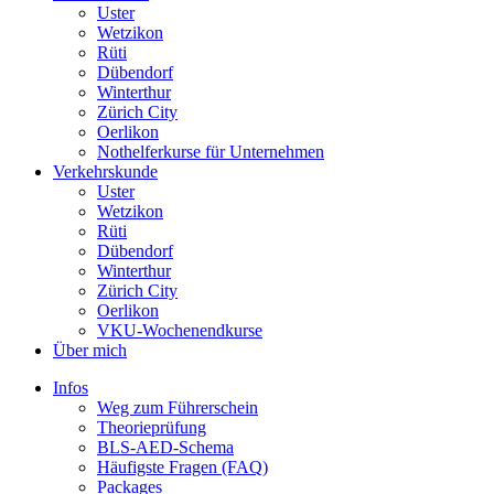
Uster
Wetzikon
Rüti
Dübendorf
Winterthur
Zürich City
Oerlikon
Nothelferkurse für Unternehmen
Verkehrskunde
Uster
Wetzikon
Rüti
Dübendorf
Winterthur
Zürich City
Oerlikon
VKU-Wochenendkurse
Über mich
Infos
Weg zum Führerschein
Theorieprüfung
BLS-AED-Schema
Häufigste Fragen (FAQ)
Packages