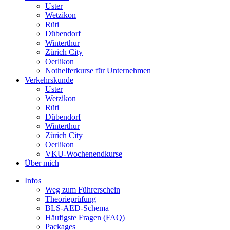
Uster
Wetzikon
Rüti
Dübendorf
Winterthur
Zürich City
Oerlikon
Nothelferkurse für Unternehmen
Verkehrskunde
Uster
Wetzikon
Rüti
Dübendorf
Winterthur
Zürich City
Oerlikon
VKU-Wochenendkurse
Über mich
Infos
Weg zum Führerschein
Theorieprüfung
BLS-AED-Schema
Häufigste Fragen (FAQ)
Packages