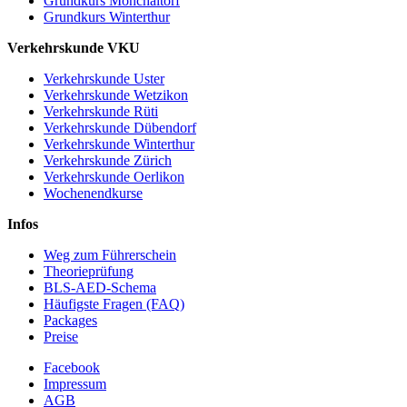
Grundkurs Mönchaltorf
Grundkurs Winterthur
Verkehrskunde VKU
Verkehrskunde Uster
Verkehrskunde Wetzikon
Verkehrskunde Rüti
Verkehrskunde Dübendorf
Verkehrskunde Winterthur
Verkehrskunde Zürich
Verkehrskunde Oerlikon
Wochenendkurse
Infos
Weg zum Führerschein
Theorieprüfung
BLS-AED-Schema
Häufigste Fragen (FAQ)
Packages
Preise
Facebook
Impressum
AGB