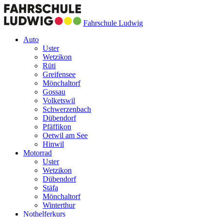
Fahrschule Ludwig
Auto
Uster
Wetzikon
Rüti
Greifensee
Mönchaltorf
Gossau
Volketswil
Schwerzenbach
Dübendorf
Pfäffikon
Oetwil am See
Hinwil
Motorrad
Uster
Wetzikon
Dübendorf
Stäfa
Mönchaltorf
Winterthur
Nothelferkurs