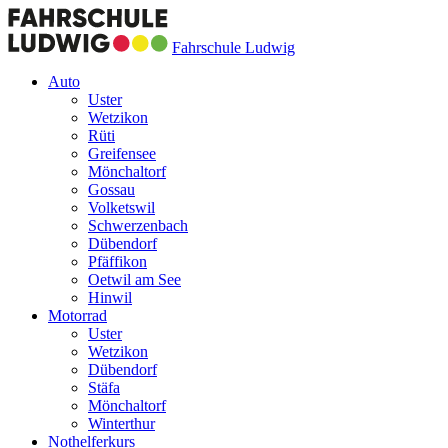
Fahrschule Ludwig
Auto
Uster
Wetzikon
Rüti
Greifensee
Mönchaltorf
Gossau
Volketswil
Schwerzenbach
Dübendorf
Pfäffikon
Oetwil am See
Hinwil
Motorrad
Uster
Wetzikon
Dübendorf
Stäfa
Mönchaltorf
Winterthur
Nothelferkurs