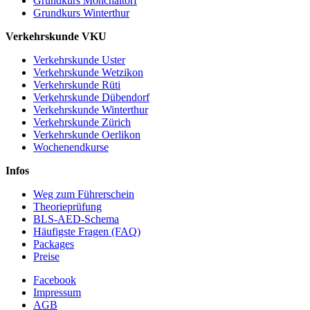
Grundkurs Mönchaltorf
Grundkurs Winterthur
Verkehrskunde VKU
Verkehrskunde Uster
Verkehrskunde Wetzikon
Verkehrskunde Rüti
Verkehrskunde Dübendorf
Verkehrskunde Winterthur
Verkehrskunde Zürich
Verkehrskunde Oerlikon
Wochenendkurse
Infos
Weg zum Führerschein
Theorieprüfung
BLS-AED-Schema
Häufigste Fragen (FAQ)
Packages
Preise
Facebook
Impressum
AGB