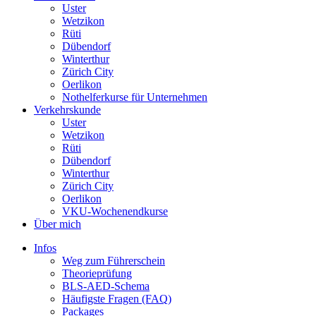
Uster
Wetzikon
Rüti
Dübendorf
Winterthur
Zürich City
Oerlikon
Nothelferkurse für Unternehmen
Verkehrskunde
Uster
Wetzikon
Rüti
Dübendorf
Winterthur
Zürich City
Oerlikon
VKU-Wochenendkurse
Über mich
Infos
Weg zum Führerschein
Theorieprüfung
BLS-AED-Schema
Häufigste Fragen (FAQ)
Packages