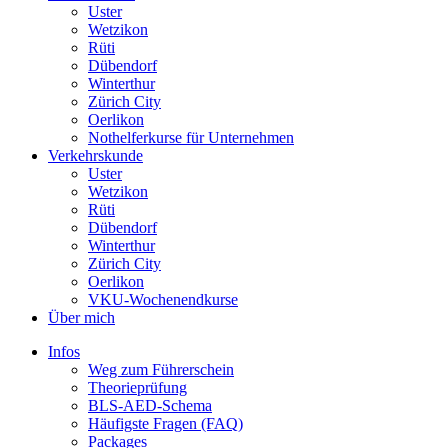
Uster
Wetzikon
Rüti
Dübendorf
Winterthur
Zürich City
Oerlikon
Nothelferkurse für Unternehmen
Verkehrskunde
Uster
Wetzikon
Rüti
Dübendorf
Winterthur
Zürich City
Oerlikon
VKU-Wochenendkurse
Über mich
Infos
Weg zum Führerschein
Theorieprüfung
BLS-AED-Schema
Häufigste Fragen (FAQ)
Packages