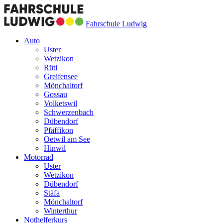
Fahrschule Ludwig
Auto
Uster
Wetzikon
Rüti
Greifensee
Mönchaltorf
Gossau
Volketswil
Schwerzenbach
Dübendorf
Pfäffikon
Oetwil am See
Hinwil
Motorrad
Uster
Wetzikon
Dübendorf
Stäfa
Mönchaltorf
Winterthur
Nothelferkurs