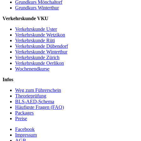
Grundkurs Mönchaltorf
Grundkurs Winterthur
Verkehrskunde VKU
Verkehrskunde Uster
Verkehrskunde Wetzikon
Verkehrskunde Rüti
Verkehrskunde Dübendorf
Verkehrskunde Winterthur
Verkehrskunde Zürich
Verkehrskunde Oerlikon
Wochenendkurse
Infos
Weg zum Führerschein
Theorieprüfung
BLS-AED-Schema
Häufigste Fragen (FAQ)
Packages
Preise
Facebook
Impressum
AGB