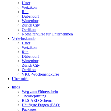
Uster
Wetzikon
Rüti
Dübendorf
Winterthur
Zürich City
Oerlikon
Nothelferkurse für Unternehmen
Verkehrskunde
Uster
Wetzikon
Rüti
Dübendorf
Winterthur
Zürich City
Oerlikon
VKU-Wochenendkurse
Über mich
Infos
Weg zum Führerschein
Theorieprüfung
BLS-AED-Schema
Häufigste Fragen (FAQ)
Packages