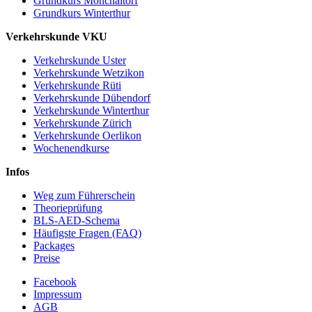
Grundkurs Mönchaltorf
Grundkurs Winterthur
Verkehrskunde VKU
Verkehrskunde Uster
Verkehrskunde Wetzikon
Verkehrskunde Rüti
Verkehrskunde Dübendorf
Verkehrskunde Winterthur
Verkehrskunde Zürich
Verkehrskunde Oerlikon
Wochenendkurse
Infos
Weg zum Führerschein
Theorieprüfung
BLS-AED-Schema
Häufigste Fragen (FAQ)
Packages
Preise
Facebook
Impressum
AGB