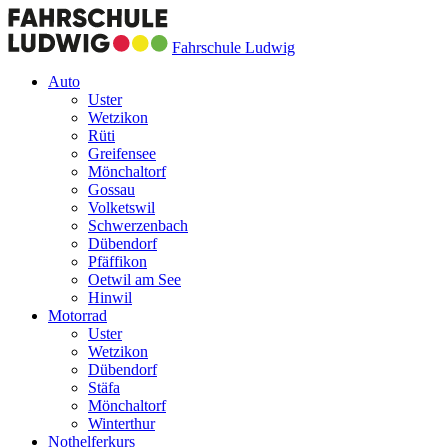
Fahrschule Ludwig
Auto
Uster
Wetzikon
Rüti
Greifensee
Mönchaltorf
Gossau
Volketswil
Schwerzenbach
Dübendorf
Pfäffikon
Oetwil am See
Hinwil
Motorrad
Uster
Wetzikon
Dübendorf
Stäfa
Mönchaltorf
Winterthur
Nothelferkurs