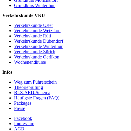
Grundkurs Mönchaltorf
Grundkurs Winterthur
Verkehrskunde VKU
Verkehrskunde Uster
Verkehrskunde Wetzikon
Verkehrskunde Rüti
Verkehrskunde Dübendorf
Verkehrskunde Winterthur
Verkehrskunde Zürich
Verkehrskunde Oerlikon
Wochenendkurse
Infos
Weg zum Führerschein
Theorieprüfung
BLS-AED-Schema
Häufigste Fragen (FAQ)
Packages
Preise
Facebook
Impressum
AGB