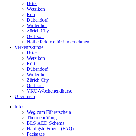
Uster
Wetzikon
Rüti
Dübendorf
Winterthur
Zürich City
Oerlikon
Nothelferkurse für Unternehmen
Verkehrskunde
Uster
Wetzikon
Rüti
Dübendorf
Winterthur
Zürich City
Oerlikon
VKU-Wochenendkurse
Über mich
Infos
Weg zum Führerschein
Theorieprüfung
BLS-AED-Schema
Häufigste Fragen (FAQ)
Packages