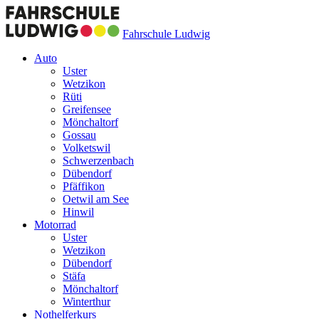
Fahrschule Ludwig
Auto
Uster
Wetzikon
Rüti
Greifensee
Mönchaltorf
Gossau
Volketswil
Schwerzenbach
Dübendorf
Pfäffikon
Oetwil am See
Hinwil
Motorrad
Uster
Wetzikon
Dübendorf
Stäfa
Mönchaltorf
Winterthur
Nothelferkurs