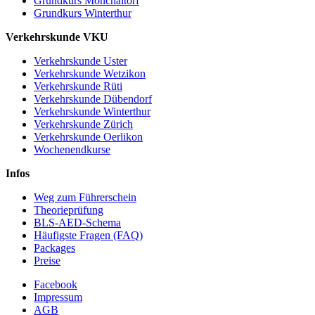
Grundkurs Mönchaltorf
Grundkurs Winterthur
Verkehrskunde VKU
Verkehrskunde Uster
Verkehrskunde Wetzikon
Verkehrskunde Rüti
Verkehrskunde Dübendorf
Verkehrskunde Winterthur
Verkehrskunde Zürich
Verkehrskunde Oerlikon
Wochenendkurse
Infos
Weg zum Führerschein
Theorieprüfung
BLS-AED-Schema
Häufigste Fragen (FAQ)
Packages
Preise
Facebook
Impressum
AGB