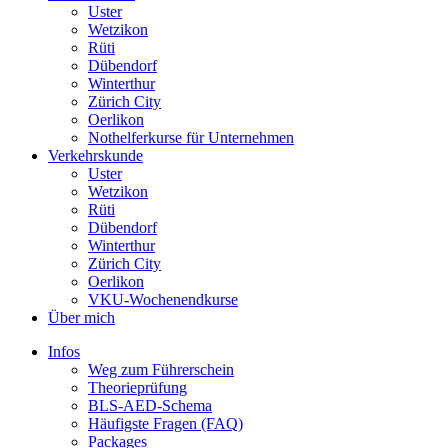
Uster
Wetzikon
Rüti
Dübendorf
Winterthur
Zürich City
Oerlikon
Nothelferkurse für Unternehmen
Verkehrskunde
Uster
Wetzikon
Rüti
Dübendorf
Winterthur
Zürich City
Oerlikon
VKU-Wochenendkurse
Über mich
Infos
Weg zum Führerschein
Theorieprüfung
BLS-AED-Schema
Häufigste Fragen (FAQ)
Packages