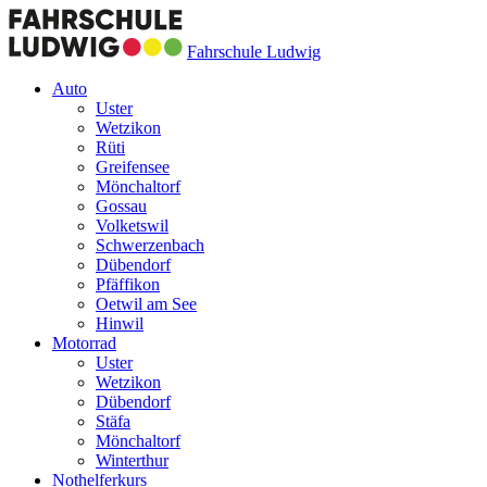
Fahrschule Ludwig
Auto
Uster
Wetzikon
Rüti
Greifensee
Mönchaltorf
Gossau
Volketswil
Schwerzenbach
Dübendorf
Pfäffikon
Oetwil am See
Hinwil
Motorrad
Uster
Wetzikon
Dübendorf
Stäfa
Mönchaltorf
Winterthur
Nothelferkurs