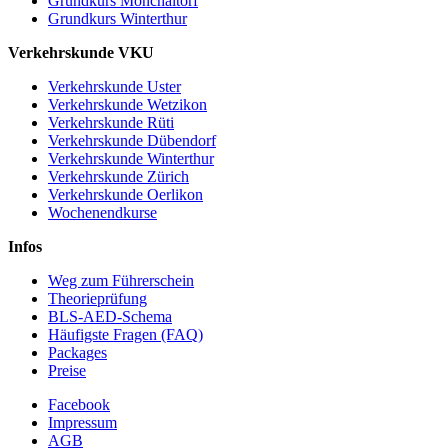
Grundkurs Mönchaltorf
Grundkurs Winterthur
Verkehrskunde VKU
Verkehrskunde Uster
Verkehrskunde Wetzikon
Verkehrskunde Rüti
Verkehrskunde Dübendorf
Verkehrskunde Winterthur
Verkehrskunde Zürich
Verkehrskunde Oerlikon
Wochenendkurse
Infos
Weg zum Führerschein
Theorieprüfung
BLS-AED-Schema
Häufigste Fragen (FAQ)
Packages
Preise
Facebook
Impressum
AGB