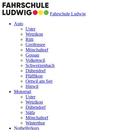
Fahrschule Ludwig
Auto
Uster
Wetzikon
Rüti
Greifensee
Mönchaltorf
Gossau
Volketswil
Schwerzenbach
Dübendorf
Pfäffikon
Oetwil am See
Hinwil
Motorrad
Uster
Wetzikon
Dübendorf
Stäfa
Mönchaltorf
Winterthur
Nothelferkurs