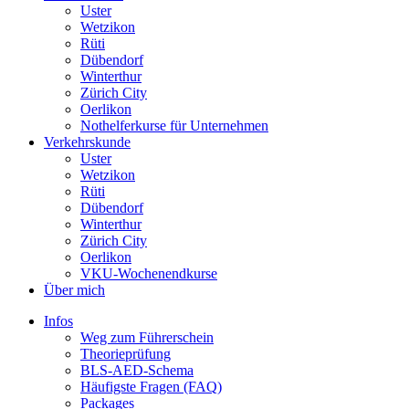
Uster
Wetzikon
Rüti
Dübendorf
Winterthur
Zürich City
Oerlikon
Nothelferkurse für Unternehmen
Verkehrskunde
Uster
Wetzikon
Rüti
Dübendorf
Winterthur
Zürich City
Oerlikon
VKU-Wochenendkurse
Über mich
Infos
Weg zum Führerschein
Theorieprüfung
BLS-AED-Schema
Häufigste Fragen (FAQ)
Packages