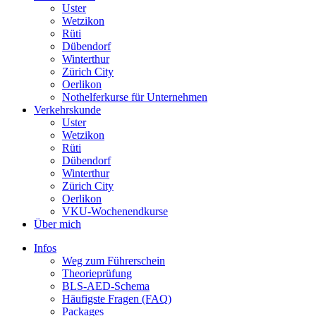
Uster
Wetzikon
Rüti
Dübendorf
Winterthur
Zürich City
Oerlikon
Nothelferkurse für Unternehmen
Verkehrskunde
Uster
Wetzikon
Rüti
Dübendorf
Winterthur
Zürich City
Oerlikon
VKU-Wochenendkurse
Über mich
Infos
Weg zum Führerschein
Theorieprüfung
BLS-AED-Schema
Häufigste Fragen (FAQ)
Packages