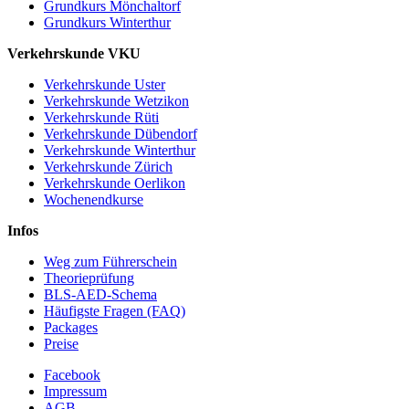
Grundkurs Mönchaltorf
Grundkurs Winterthur
Verkehrskunde VKU
Verkehrskunde Uster
Verkehrskunde Wetzikon
Verkehrskunde Rüti
Verkehrskunde Dübendorf
Verkehrskunde Winterthur
Verkehrskunde Zürich
Verkehrskunde Oerlikon
Wochenendkurse
Infos
Weg zum Führerschein
Theorieprüfung
BLS-AED-Schema
Häufigste Fragen (FAQ)
Packages
Preise
Facebook
Impressum
AGB