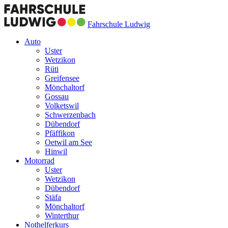
Fahrschule Ludwig
Auto
Uster
Wetzikon
Rüti
Greifensee
Mönchaltorf
Gossau
Volketswil
Schwerzenbach
Dübendorf
Pfäffikon
Oetwil am See
Hinwil
Motorrad
Uster
Wetzikon
Dübendorf
Stäfa
Mönchaltorf
Winterthur
Nothelferkurs