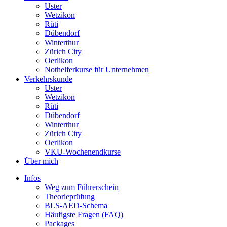
Uster
Wetzikon
Rüti
Dübendorf
Winterthur
Zürich City
Oerlikon
Nothelferkurse für Unternehmen
Verkehrskunde
Uster
Wetzikon
Rüti
Dübendorf
Winterthur
Zürich City
Oerlikon
VKU-Wochenendkurse
Über mich
Infos
Weg zum Führerschein
Theorieprüfung
BLS-AED-Schema
Häufigste Fragen (FAQ)
Packages