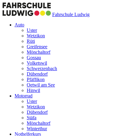
Fahrschule Ludwig
Auto
Uster
Wetzikon
Rüti
Greifensee
Mönchaltorf
Gossau
Volketswil
Schwerzenbach
Dübendorf
Pfäffikon
Oetwil am See
Hinwil
Motorrad
Uster
Wetzikon
Dübendorf
Stäfa
Mönchaltorf
Winterthur
Nothelferkurs