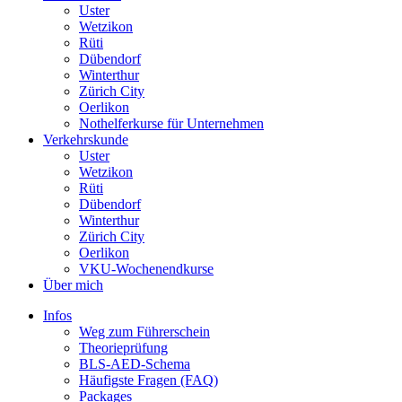
Uster
Wetzikon
Rüti
Dübendorf
Winterthur
Zürich City
Oerlikon
Nothelferkurse für Unternehmen
Verkehrskunde
Uster
Wetzikon
Rüti
Dübendorf
Winterthur
Zürich City
Oerlikon
VKU-Wochenendkurse
Über mich
Infos
Weg zum Führerschein
Theorieprüfung
BLS-AED-Schema
Häufigste Fragen (FAQ)
Packages