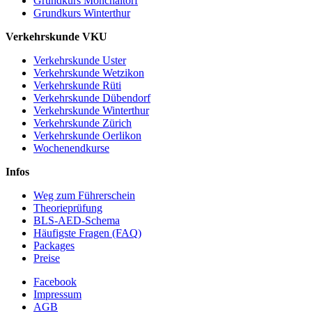
Grundkurs Mönchaltorf
Grundkurs Winterthur
Verkehrskunde VKU
Verkehrskunde Uster
Verkehrskunde Wetzikon
Verkehrskunde Rüti
Verkehrskunde Dübendorf
Verkehrskunde Winterthur
Verkehrskunde Zürich
Verkehrskunde Oerlikon
Wochenendkurse
Infos
Weg zum Führerschein
Theorieprüfung
BLS-AED-Schema
Häufigste Fragen (FAQ)
Packages
Preise
Facebook
Impressum
AGB