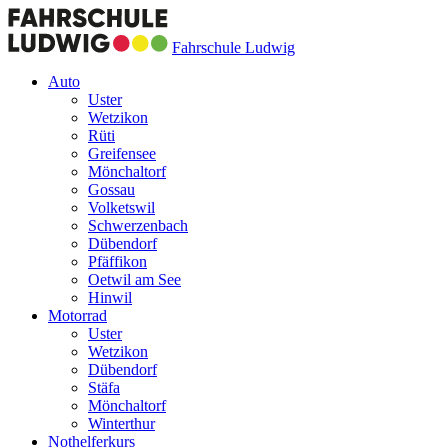
Fahrschule Ludwig
Auto
Uster
Wetzikon
Rüti
Greifensee
Mönchaltorf
Gossau
Volketswil
Schwerzenbach
Dübendorf
Pfäffikon
Oetwil am See
Hinwil
Motorrad
Uster
Wetzikon
Dübendorf
Stäfa
Mönchaltorf
Winterthur
Nothelferkurs