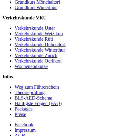
Grundkurs Mönchaltorf
Grundkurs Winterthur
Verkehrskunde VKU
Verkehrskunde Uster
Verkehrskunde Wetzikon
Verkehrskunde Rüti
Verkehrskunde Dübendorf
Verkehrskunde Winterthur
Verkehrskunde Zürich
Verkehrskunde Oerlikon
Wochenendkurse
Infos
Weg zum Führerschein
Theorieprüfung
BLS-AED-Schema
Häufigste Fragen (FAQ)
Packages
Preise
Facebook
Impressum
AGB