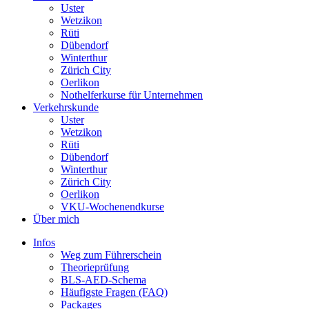
Uster
Wetzikon
Rüti
Dübendorf
Winterthur
Zürich City
Oerlikon
Nothelferkurse für Unternehmen
Verkehrskunde
Uster
Wetzikon
Rüti
Dübendorf
Winterthur
Zürich City
Oerlikon
VKU-Wochenendkurse
Über mich
Infos
Weg zum Führerschein
Theorieprüfung
BLS-AED-Schema
Häufigste Fragen (FAQ)
Packages