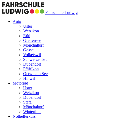
Fahrschule Ludwig
Auto
Uster
Wetzikon
Rüti
Greifensee
Mönchaltorf
Gossau
Volketswil
Schwerzenbach
Dübendorf
Pfäffikon
Oetwil am See
Hinwil
Motorrad
Uster
Wetzikon
Dübendorf
Stäfa
Mönchaltorf
Winterthur
Nothelferkurs