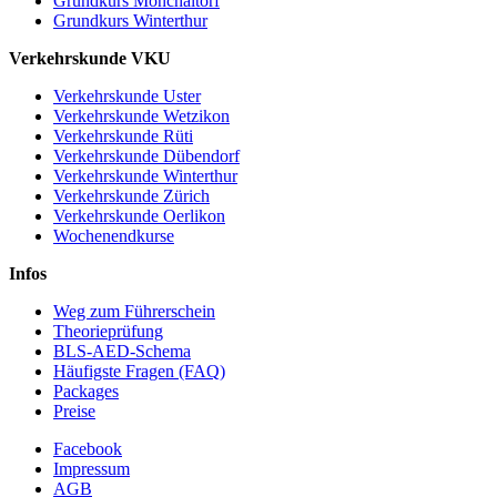
Grundkurs Mönchaltorf
Grundkurs Winterthur
Verkehrskunde VKU
Verkehrskunde Uster
Verkehrskunde Wetzikon
Verkehrskunde Rüti
Verkehrskunde Dübendorf
Verkehrskunde Winterthur
Verkehrskunde Zürich
Verkehrskunde Oerlikon
Wochenendkurse
Infos
Weg zum Führerschein
Theorieprüfung
BLS-AED-Schema
Häufigste Fragen (FAQ)
Packages
Preise
Facebook
Impressum
AGB