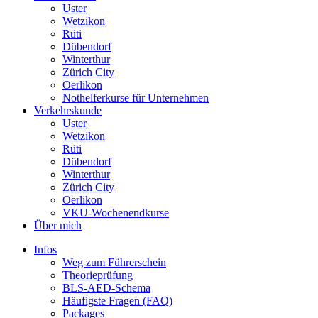
Uster
Wetzikon
Rüti
Dübendorf
Winterthur
Zürich City
Oerlikon
Nothelferkurse für Unternehmen
Verkehrskunde
Uster
Wetzikon
Rüti
Dübendorf
Winterthur
Zürich City
Oerlikon
VKU-Wochenendkurse
Über mich
Infos
Weg zum Führerschein
Theorieprüfung
BLS-AED-Schema
Häufigste Fragen (FAQ)
Packages