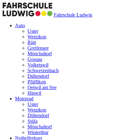
Fahrschule Ludwig
Auto
Uster
Wetzikon
Rüti
Greifensee
Mönchaltorf
Gossau
Volketswil
Schwerzenbach
Dübendorf
Pfäffikon
Oetwil am See
Hinwil
Motorrad
Uster
Wetzikon
Dübendorf
Stäfa
Mönchaltorf
Winterthur
Nothelferkurs