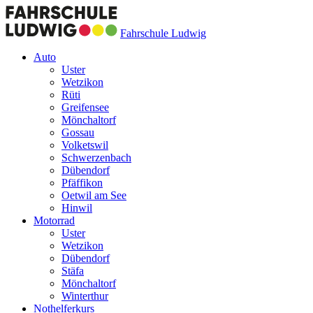
Fahrschule Ludwig
Auto
Uster
Wetzikon
Rüti
Greifensee
Mönchaltorf
Gossau
Volketswil
Schwerzenbach
Dübendorf
Pfäffikon
Oetwil am See
Hinwil
Motorrad
Uster
Wetzikon
Dübendorf
Stäfa
Mönchaltorf
Winterthur
Nothelferkurs