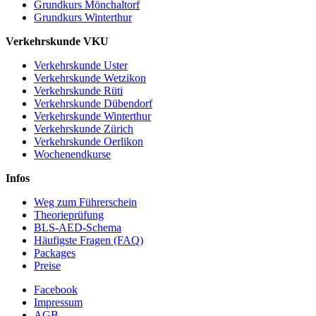
Grundkurs Mönchaltorf
Grundkurs Winterthur
Verkehrskunde VKU
Verkehrskunde Uster
Verkehrskunde Wetzikon
Verkehrskunde Rüti
Verkehrskunde Dübendorf
Verkehrskunde Winterthur
Verkehrskunde Zürich
Verkehrskunde Oerlikon
Wochenendkurse
Infos
Weg zum Führerschein
Theorieprüfung
BLS-AED-Schema
Häufigste Fragen (FAQ)
Packages
Preise
Facebook
Impressum
AGB