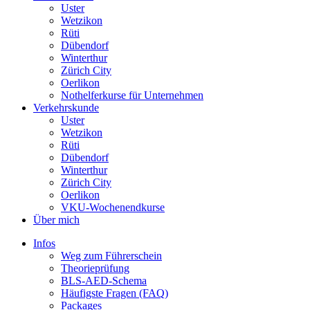
Uster
Wetzikon
Rüti
Dübendorf
Winterthur
Zürich City
Oerlikon
Nothelferkurse für Unternehmen
Verkehrskunde
Uster
Wetzikon
Rüti
Dübendorf
Winterthur
Zürich City
Oerlikon
VKU-Wochenendkurse
Über mich
Infos
Weg zum Führerschein
Theorieprüfung
BLS-AED-Schema
Häufigste Fragen (FAQ)
Packages