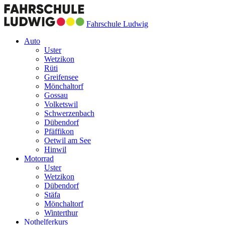
Fahrschule Ludwig
Auto
Uster
Wetzikon
Rüti
Greifensee
Mönchaltorf
Gossau
Volketswil
Schwerzenbach
Dübendorf
Pfäffikon
Oetwil am See
Hinwil
Motorrad
Uster
Wetzikon
Dübendorf
Stäfa
Mönchaltorf
Winterthur
Nothelferkurs