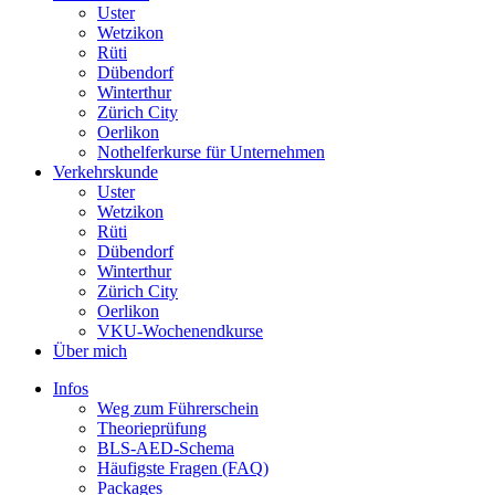
Uster
Wetzikon
Rüti
Dübendorf
Winterthur
Zürich City
Oerlikon
Nothelferkurse für Unternehmen
Verkehrskunde
Uster
Wetzikon
Rüti
Dübendorf
Winterthur
Zürich City
Oerlikon
VKU-Wochenendkurse
Über mich
Infos
Weg zum Führerschein
Theorieprüfung
BLS-AED-Schema
Häufigste Fragen (FAQ)
Packages