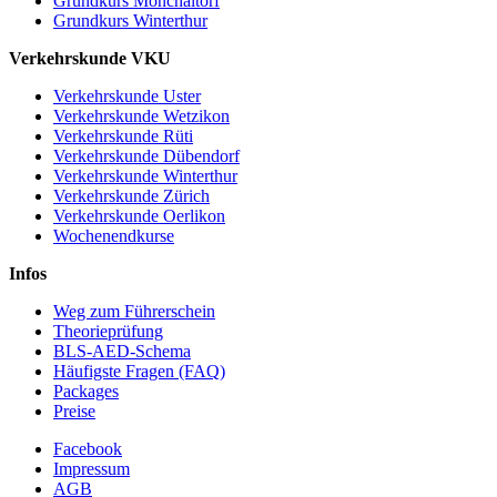
Grundkurs Mönchaltorf
Grundkurs Winterthur
Verkehrskunde VKU
Verkehrskunde Uster
Verkehrskunde Wetzikon
Verkehrskunde Rüti
Verkehrskunde Dübendorf
Verkehrskunde Winterthur
Verkehrskunde Zürich
Verkehrskunde Oerlikon
Wochenendkurse
Infos
Weg zum Führerschein
Theorieprüfung
BLS-AED-Schema
Häufigste Fragen (FAQ)
Packages
Preise
Facebook
Impressum
AGB