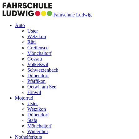
Fahrschule Ludwig
Auto
Uster
Wetzikon
Rüti
Greifensee
Mönchaltorf
Gossau
Volketswil
Schwerzenbach
Dübendorf
Pfäffikon
Oetwil am See
Hinwil
Motorrad
Uster
Wetzikon
Dübendorf
Stäfa
Mönchaltorf
Winterthur
Nothelferkurs