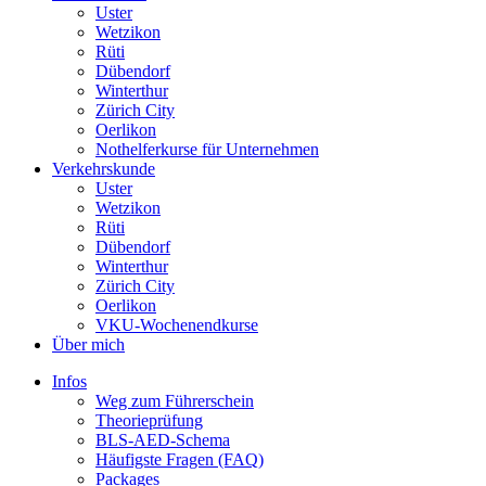
Uster
Wetzikon
Rüti
Dübendorf
Winterthur
Zürich City
Oerlikon
Nothelferkurse für Unternehmen
Verkehrskunde
Uster
Wetzikon
Rüti
Dübendorf
Winterthur
Zürich City
Oerlikon
VKU-Wochenendkurse
Über mich
Infos
Weg zum Führerschein
Theorieprüfung
BLS-AED-Schema
Häufigste Fragen (FAQ)
Packages