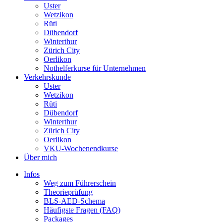
Uster
Wetzikon
Rüti
Dübendorf
Winterthur
Zürich City
Oerlikon
Nothelferkurse für Unternehmen
Verkehrskunde
Uster
Wetzikon
Rüti
Dübendorf
Winterthur
Zürich City
Oerlikon
VKU-Wochenendkurse
Über mich
Infos
Weg zum Führerschein
Theorieprüfung
BLS-AED-Schema
Häufigste Fragen (FAQ)
Packages