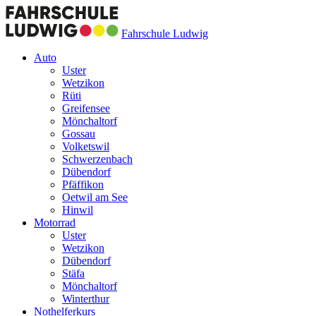
Fahrschule Ludwig
Auto
Uster
Wetzikon
Rüti
Greifensee
Mönchaltorf
Gossau
Volketswil
Schwerzenbach
Dübendorf
Pfäffikon
Oetwil am See
Hinwil
Motorrad
Uster
Wetzikon
Dübendorf
Stäfa
Mönchaltorf
Winterthur
Nothelferkurs