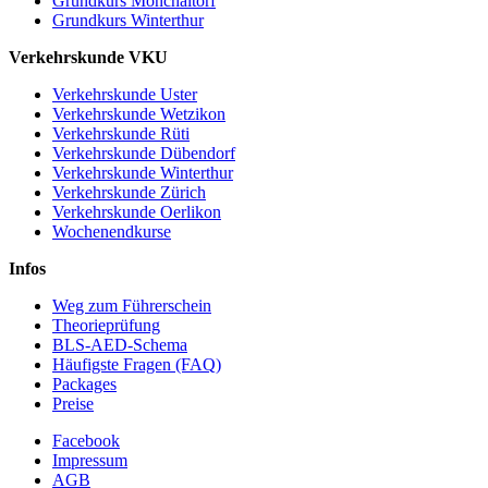
Grundkurs Mönchaltorf
Grundkurs Winterthur
Verkehrskunde VKU
Verkehrskunde Uster
Verkehrskunde Wetzikon
Verkehrskunde Rüti
Verkehrskunde Dübendorf
Verkehrskunde Winterthur
Verkehrskunde Zürich
Verkehrskunde Oerlikon
Wochenendkurse
Infos
Weg zum Führerschein
Theorieprüfung
BLS-AED-Schema
Häufigste Fragen (FAQ)
Packages
Preise
Facebook
Impressum
AGB