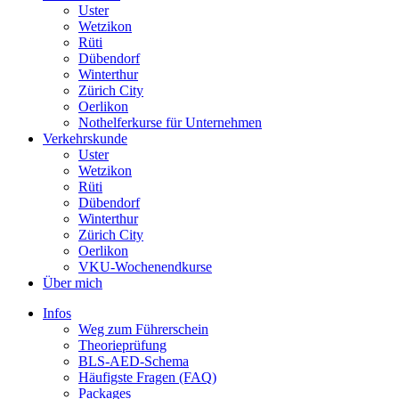
Uster
Wetzikon
Rüti
Dübendorf
Winterthur
Zürich City
Oerlikon
Nothelferkurse für Unternehmen
Verkehrskunde
Uster
Wetzikon
Rüti
Dübendorf
Winterthur
Zürich City
Oerlikon
VKU-Wochenendkurse
Über mich
Infos
Weg zum Führerschein
Theorieprüfung
BLS-AED-Schema
Häufigste Fragen (FAQ)
Packages