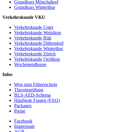
Grundkurs Mönchaltorf
Grundkurs Winterthur
Verkehrskunde VKU
Verkehrskunde Uster
Verkehrskunde Wetzikon
Verkehrskunde Rüti
Verkehrskunde Dübendorf
Verkehrskunde Winterthur
Verkehrskunde Zürich
Verkehrskunde Oerlikon
Wochenendkurse
Infos
Weg zum Führerschein
Theorieprüfung
BLS-AED-Schema
Häufigste Fragen (FAQ)
Packages
Preise
Facebook
Impressum
AGB