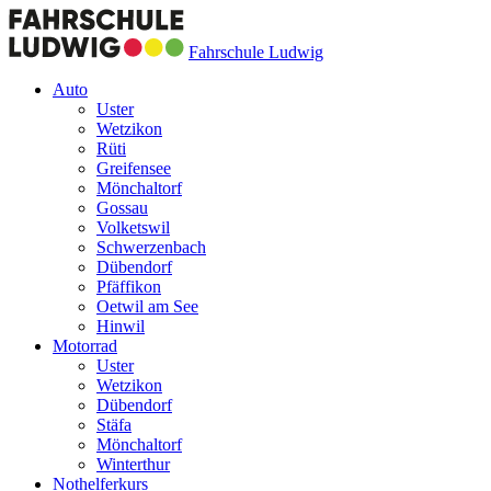
Fahrschule Ludwig
Auto
Uster
Wetzikon
Rüti
Greifensee
Mönchaltorf
Gossau
Volketswil
Schwerzenbach
Dübendorf
Pfäffikon
Oetwil am See
Hinwil
Motorrad
Uster
Wetzikon
Dübendorf
Stäfa
Mönchaltorf
Winterthur
Nothelferkurs