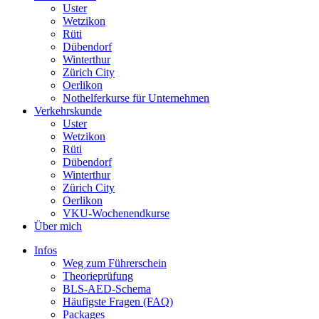
Uster
Wetzikon
Rüti
Dübendorf
Winterthur
Zürich City
Oerlikon
Nothelferkurse für Unternehmen
Verkehrskunde
Uster
Wetzikon
Rüti
Dübendorf
Winterthur
Zürich City
Oerlikon
VKU-Wochenendkurse
Über mich
Infos
Weg zum Führerschein
Theorieprüfung
BLS-AED-Schema
Häufigste Fragen (FAQ)
Packages