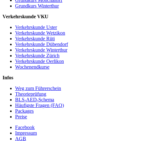
Grundkurs Mönchaltorf
Grundkurs Winterthur
Verkehrskunde VKU
Verkehrskunde Uster
Verkehrskunde Wetzikon
Verkehrskunde Rüti
Verkehrskunde Dübendorf
Verkehrskunde Winterthur
Verkehrskunde Zürich
Verkehrskunde Oerlikon
Wochenendkurse
Infos
Weg zum Führerschein
Theorieprüfung
BLS-AED-Schema
Häufigste Fragen (FAQ)
Packages
Preise
Facebook
Impressum
AGB