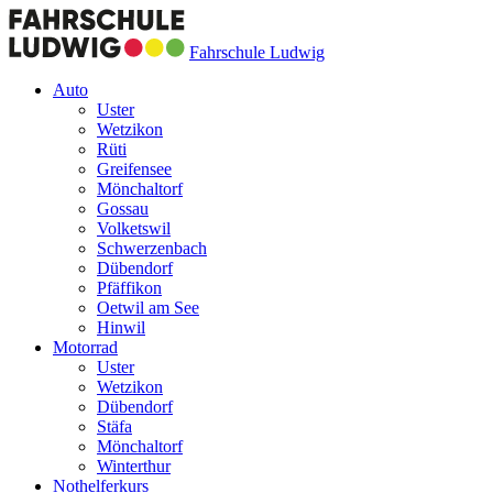
Fahrschule Ludwig
Auto
Uster
Wetzikon
Rüti
Greifensee
Mönchaltorf
Gossau
Volketswil
Schwerzenbach
Dübendorf
Pfäffikon
Oetwil am See
Hinwil
Motorrad
Uster
Wetzikon
Dübendorf
Stäfa
Mönchaltorf
Winterthur
Nothelferkurs