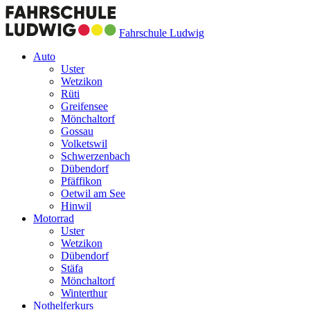
Fahrschule Ludwig
Auto
Uster
Wetzikon
Rüti
Greifensee
Mönchaltorf
Gossau
Volketswil
Schwerzenbach
Dübendorf
Pfäffikon
Oetwil am See
Hinwil
Motorrad
Uster
Wetzikon
Dübendorf
Stäfa
Mönchaltorf
Winterthur
Nothelferkurs