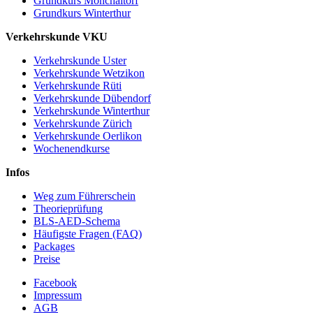
Grundkurs Mönchaltorf
Grundkurs Winterthur
Verkehrskunde VKU
Verkehrskunde Uster
Verkehrskunde Wetzikon
Verkehrskunde Rüti
Verkehrskunde Dübendorf
Verkehrskunde Winterthur
Verkehrskunde Zürich
Verkehrskunde Oerlikon
Wochenendkurse
Infos
Weg zum Führerschein
Theorieprüfung
BLS-AED-Schema
Häufigste Fragen (FAQ)
Packages
Preise
Facebook
Impressum
AGB