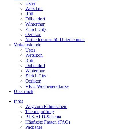
Uster
Wetzikon
Rüti
Dübendorf
Winterthur
Zürich City
Oerlikon
Nothelferkurse für Unternehmen
Verkehrskunde
Uster
Wetzikon
Rüti
Dübendorf
Winterthur
Zürich City
Oerlikon
VKU-Wochenendkurse
Über mich
Infos
Weg zum Führerschein
Theorieprüfung
BLS-AED-Schema
Häufigste Fragen (FAQ)
Packages