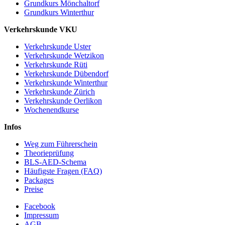
Grundkurs Mönchaltorf
Grundkurs Winterthur
Verkehrskunde VKU
Verkehrskunde Uster
Verkehrskunde Wetzikon
Verkehrskunde Rüti
Verkehrskunde Dübendorf
Verkehrskunde Winterthur
Verkehrskunde Zürich
Verkehrskunde Oerlikon
Wochenendkurse
Infos
Weg zum Führerschein
Theorieprüfung
BLS-AED-Schema
Häufigste Fragen (FAQ)
Packages
Preise
Facebook
Impressum
AGB