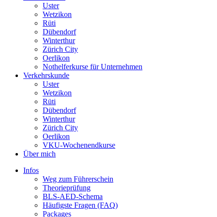
Uster
Wetzikon
Rüti
Dübendorf
Winterthur
Zürich City
Oerlikon
Nothelferkurse für Unternehmen
Verkehrskunde
Uster
Wetzikon
Rüti
Dübendorf
Winterthur
Zürich City
Oerlikon
VKU-Wochenendkurse
Über mich
Infos
Weg zum Führerschein
Theorieprüfung
BLS-AED-Schema
Häufigste Fragen (FAQ)
Packages