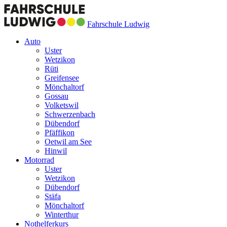
Fahrschule Ludwig
Auto
Uster
Wetzikon
Rüti
Greifensee
Mönchaltorf
Gossau
Volketswil
Schwerzenbach
Dübendorf
Pfäffikon
Oetwil am See
Hinwil
Motorrad
Uster
Wetzikon
Dübendorf
Stäfa
Mönchaltorf
Winterthur
Nothelferkurs