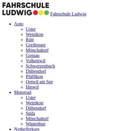
Fahrschule Ludwig
Auto
Uster
Wetzikon
Rüti
Greifensee
Mönchaltorf
Gossau
Volketswil
Schwerzenbach
Dübendorf
Pfäffikon
Oetwil am See
Hinwil
Motorrad
Uster
Wetzikon
Dübendorf
Stäfa
Mönchaltorf
Winterthur
Nothelferkurs