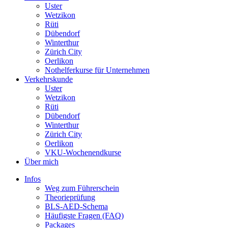
Uster
Wetzikon
Rüti
Dübendorf
Winterthur
Zürich City
Oerlikon
Nothelferkurse für Unternehmen
Verkehrskunde
Uster
Wetzikon
Rüti
Dübendorf
Winterthur
Zürich City
Oerlikon
VKU-Wochenendkurse
Über mich
Infos
Weg zum Führerschein
Theorieprüfung
BLS-AED-Schema
Häufigste Fragen (FAQ)
Packages