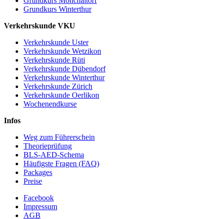
Grundkurs Mönchaltorf
Grundkurs Winterthur
Verkehrskunde VKU
Verkehrskunde Uster
Verkehrskunde Wetzikon
Verkehrskunde Rüti
Verkehrskunde Dübendorf
Verkehrskunde Winterthur
Verkehrskunde Zürich
Verkehrskunde Oerlikon
Wochenendkurse
Infos
Weg zum Führerschein
Theorieprüfung
BLS-AED-Schema
Häufigste Fragen (FAQ)
Packages
Preise
Facebook
Impressum
AGB