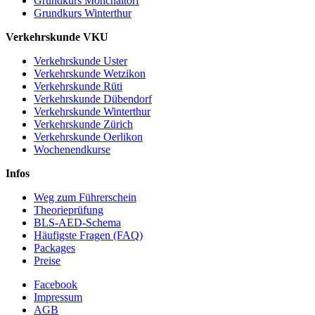
Grundkurs Mönchaltorf
Grundkurs Winterthur
Verkehrskunde VKU
Verkehrskunde Uster
Verkehrskunde Wetzikon
Verkehrskunde Rüti
Verkehrskunde Dübendorf
Verkehrskunde Winterthur
Verkehrskunde Zürich
Verkehrskunde Oerlikon
Wochenendkurse
Infos
Weg zum Führerschein
Theorieprüfung
BLS-AED-Schema
Häufigste Fragen (FAQ)
Packages
Preise
Facebook
Impressum
AGB