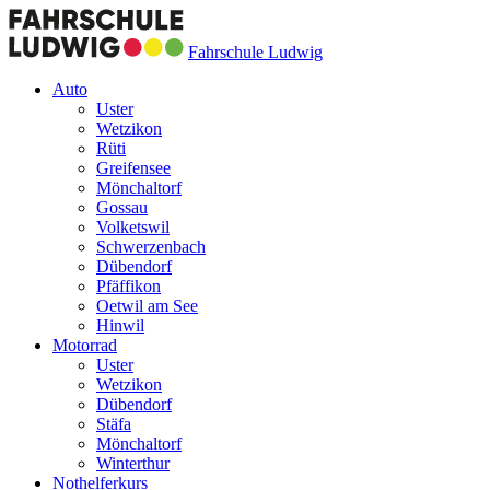
Fahrschule Ludwig
Auto
Uster
Wetzikon
Rüti
Greifensee
Mönchaltorf
Gossau
Volketswil
Schwerzenbach
Dübendorf
Pfäffikon
Oetwil am See
Hinwil
Motorrad
Uster
Wetzikon
Dübendorf
Stäfa
Mönchaltorf
Winterthur
Nothelferkurs