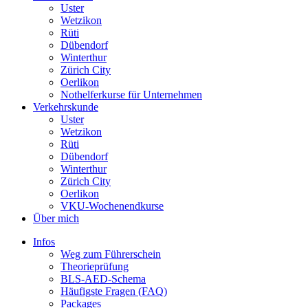
Uster
Wetzikon
Rüti
Dübendorf
Winterthur
Zürich City
Oerlikon
Nothelferkurse für Unternehmen
Verkehrskunde
Uster
Wetzikon
Rüti
Dübendorf
Winterthur
Zürich City
Oerlikon
VKU-Wochenendkurse
Über mich
Infos
Weg zum Führerschein
Theorieprüfung
BLS-AED-Schema
Häufigste Fragen (FAQ)
Packages