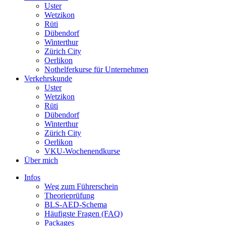
Uster
Wetzikon
Rüti
Dübendorf
Winterthur
Zürich City
Oerlikon
Nothelferkurse für Unternehmen
Verkehrskunde
Uster
Wetzikon
Rüti
Dübendorf
Winterthur
Zürich City
Oerlikon
VKU-Wochenendkurse
Über mich
Infos
Weg zum Führerschein
Theorieprüfung
BLS-AED-Schema
Häufigste Fragen (FAQ)
Packages