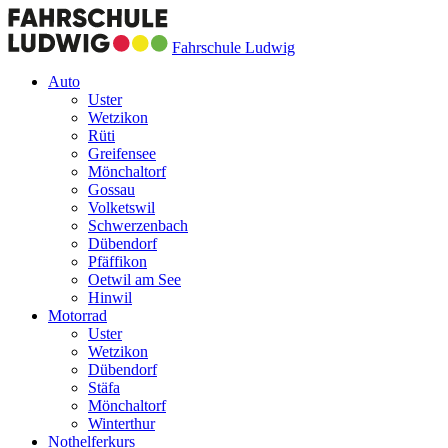
Fahrschule Ludwig
Auto
Uster
Wetzikon
Rüti
Greifensee
Mönchaltorf
Gossau
Volketswil
Schwerzenbach
Dübendorf
Pfäffikon
Oetwil am See
Hinwil
Motorrad
Uster
Wetzikon
Dübendorf
Stäfa
Mönchaltorf
Winterthur
Nothelferkurs